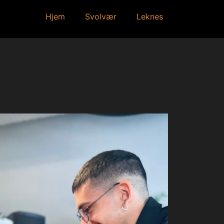
Hjem
Svolvær
Leknes